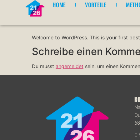
HELLO WORL
HOME
VORTEILE
METH
Welcome to WordPress. This is your first post. 
Schreibe einen Komme
Du musst
angemeldet
sein, um einen Kommen
K
Na
Qu
68
E-