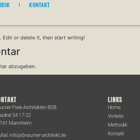
D!
ODIK
KONTAKT
Edit or delete it, then start writing!
ntar
tar abzugeben.
ONTAKT
LINKS
umer Freie Architekten BDB
Home
adrat S4 17-22
Vorteile
161 Mannheim
Methodik
Kontakt
Mail: info(at)naumer-architekt.de