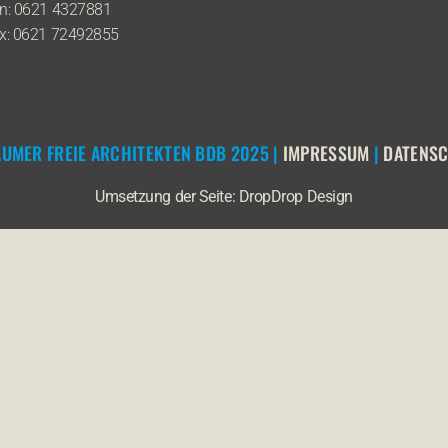
n: 0621 4327881
x: 0621 72492855
UMER FREIE ARCHITEKTEN BDB 2025 |
IMPRESSUM
|
DATENS
Umsetzung der Seite:
DropDrop Design